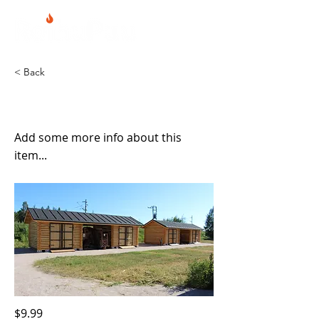
< Back
Parilato väliköllä
Add some more info about this
item...
$9.99