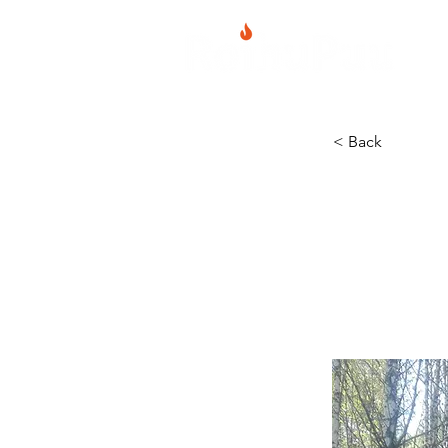
Etus
< Back
Kota