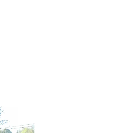
Videot
Galleria
More