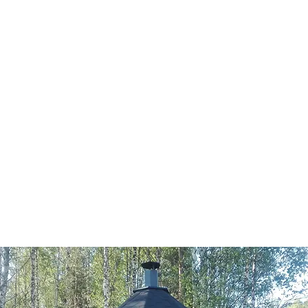
ivu
Verkkokauppa
Tuotteet
Yrityksen tarina